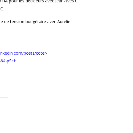
 l’IA pour les décideurs avec Jean-Yves C.
CO,
de de tension budgétaire avec Aurélie
inkedin.com/posts/coter-
464-pScH