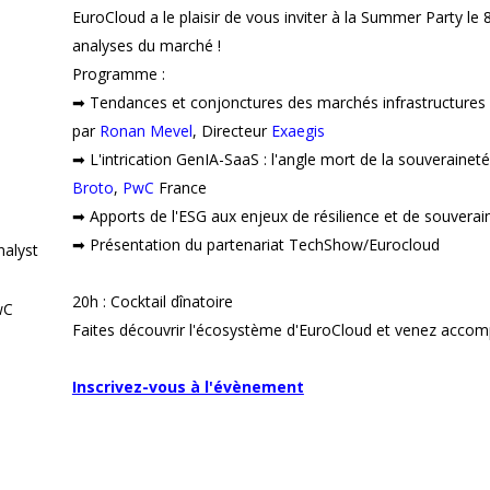
EuroCloud a le plaisir de vous inviter à la Summer Party le
analyses du marché !
Programme :
➡︎ Tendances et conjonctures des marchés infrastructures 
par
Ronan Mevel
, Directeur
Exaegis
➡︎ L'intrication GenIA-SaaS : l'angle mort de la souverain
Broto
,
PwC
France
➡︎ Apports de l'ESG aux enjeux de résilience et de souverai
➡︎ Présentation du partenariat TechShow/Eurocloud
nalyst
20h : Cocktail dînatoire
wC
Faites découvrir l'écosystème d'EuroCloud et venez acco
Inscrivez-vous à l'évènement