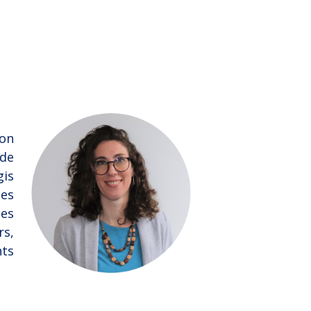
ion
 de
gis
des
des
s,
nts