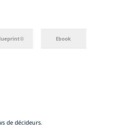
lueprint®
Ebook
ws de décideurs.