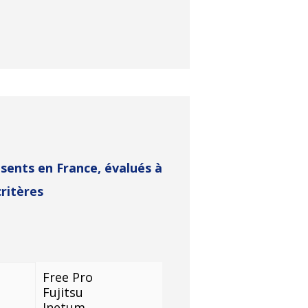
ésents en France, évalués à
critères
Free Pro
Fujitsu
Inetum