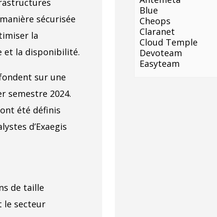
frastructures
Blue
 manière sécurisée
Cheops
Claranet
imiser la
Cloud Temple
et la disponibilité.
Devoteam
Easyteam
 fondent sur une
er semestre 2024.
ont été définis
alystes d’Exaegis
ns de taille
t le secteur